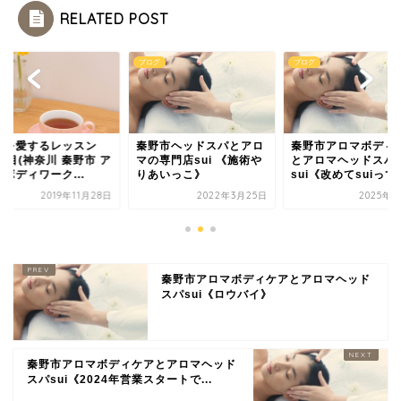
RELATED POST
グ
ブログ
ブログ
分を愛するレッスン
秦野市ヘッドスパとアロ
秦野市アロマボディ
日目(神奈川 秦野市 ア
マの専門店sui 《施術や
とアロマヘッドスパ
ボディワーク...
りあいっこ》
sui《改めてsuiってこ
2019年11月28日
2022年3月25日
2025年3
秦野市アロマボディケアとアロマヘッド
スパsui《ロウバイ》
秦野市アロマボディケアとアロマヘッド
スパsui《2024年営業スタートで...