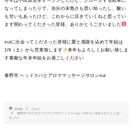
今年は小田原店をオープンしたけど、クローズする結果に
なってしまったりで、自分の未熟さも思い知ったし、酸い
も甘いもあったけど、これからに活きていくねと思ってい
ます関わってくださった皆様、ありがとうございました‍
suiに出会ってくださった皆様に愛と感謝を込めて年始は
1/6（土）から営業致します
来年もよろしくお願い致しま
す素敵な年末年始をお過ごしください
秦野市 ヘッドスパとアロママッサージサロンsui
HOME
ブログ
秦野市アロマボディケアとアロマヘッドスパsui《今年も一年ありがとうござい
ました》