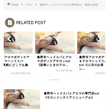
HOME
ブログ
秦野市ヘッドスパとアロマの専門店sui 《風邪の効用》
RELATED POST
グ
ブログ
ブログ
野市アロマボディケア
秦野市ヘッドスパとアロ
秦野市アロマボディ
アロマヘッドスパ
マボディケアサロンsui
＆アロマヘッドスパ
ui《気軽にどこでも施
《肌寒いときのアロ...
sui《11月のお茶『
.
ン...
2021年9月5日
2023年10月31日
2025年11
秦野市ヘッドスパとアロマの専門店sui
《サロンインテリアリニューアル》