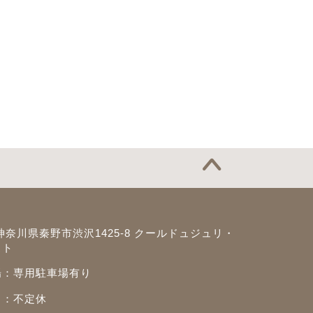
神奈川県秦野市渋沢1425-8 クールドュジュリ・
スト
場：専用駐車場有り
日：不定休