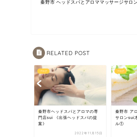
秦野市 ヘッドスパとアロママッサージサロンs
RELATED POST
ブログ
ブログ
ケアとアロ
秦野市ヘッドスパとアロマの専
秦野市 ア
美しいものに
門店sui 《出張ヘッドスパの提
サロンsu
案》
ル①
2025年3月27日
2022年11月15日