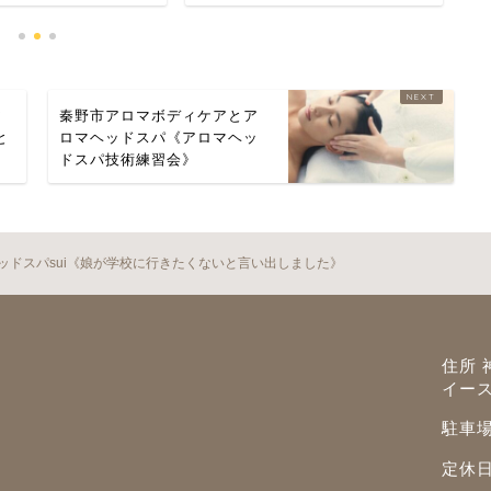
ア
秦野市アロマボディケアとア
と
ロマヘッドスパ《アロマヘッ
ドスパ技術練習会》
ッドスパsui《娘が学校に行きたくないと言い出しました》
住所 
イー
駐車
定休