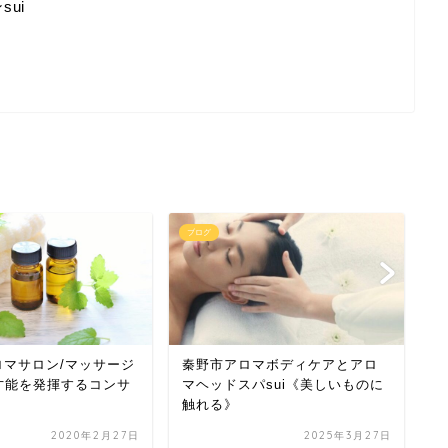
ui
ブログ
ブ
ロマサロン/マッサージ
秦野市アロマボディケアとアロ
秦
i才能を発揮するコンサ
マヘッドスパsui《美しいものに
門
触れる》
案
2020年2月27日
2025年3月27日