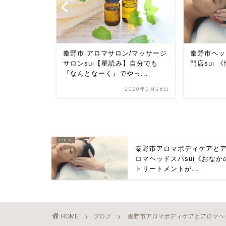
ン/マッサージ
秦野市 アロマサロン/マッサージ
秦野市ヘッ
ワーク＆ここ
サロンsui【星読み】自分でも
門店sui
...
『なんとなーく』でやっ...
2020年2月25日
2020年2月28日
秦野市アロマボディケアと
ロマヘッドスパsui《おなか
トリートメントが...
HOME
ブログ
秦野市アロマボディケアとアロマヘッ