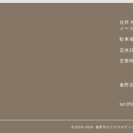
住所 
イー
駐車
定休
営業時間
秦野店
tel:0
2019–2026 秦野市のアロマボ