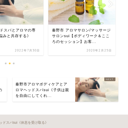
ドスパとアロマの専
秦野市 アロマサロン/マッサージ
秦
 《悩みと共存する》
サロンsui【ボディワーク＆ここ
サ
ろのセッション】お客...
『
2022年7月30日
2020年2月25日
ア
秦野市アロマボディケアとア
の
ロマヘッドスパsui《子供は親
を自由にしてくれ...
ドスパsui《休息を受け取る》