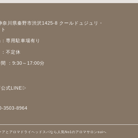
神奈川県秦野市渋沢1425-8 クールドュジュリ・
スト
場：専用駐車場有り
日：不定休
 ：9:30～17:00分
公式LINE▷
50-3503-8964
ディケアとアロマドライヘッドスパなら人気No1のアロマサロンsuiへ